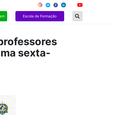
gem
Escola de Formação
professores
ima sexta-