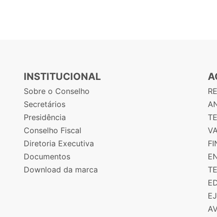
INSTITUCIONAL
A
Sobre o Conselho
R
Secretários
AN
Presidência
T
Conselho Fiscal
V
Diretoria Executiva
F
Documentos
E
Download da marca
T
E
E
A