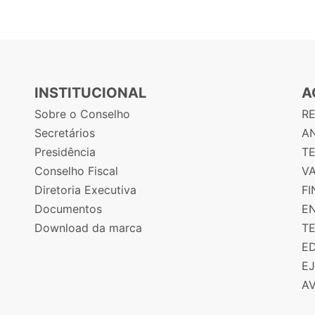
INSTITUCIONAL
A
Sobre o Conselho
R
Secretários
AN
Presidência
T
Conselho Fiscal
V
Diretoria Executiva
F
Documentos
E
Download da marca
T
E
E
A