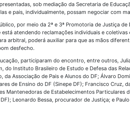
epresentadas, sob mediação da Secretaria de Educa
las e pais, individualmente, possam negociar com ma
Público, por meio da 2ª e 3ª Promotoria de Justiça d
e está atendendo reclamações individuais e coletivas
a arbitral, poderá auxiliar para que as mãos diferen
bom desfecho.
ucação, participaram do encontro, entre outros, Juli
, do Instituto Brasileiro de Estudo e Defesa das Re
o, da Associação de Pais e Alunos do DF; Álvaro Dom
ares de Ensino do DF (Sinepe DF); Francisco Cruz, da
des Mantenedoras de Estabelecimentos Particulares d
s DF); Leonardo Bessa, procurador de Justiça; e Paulo