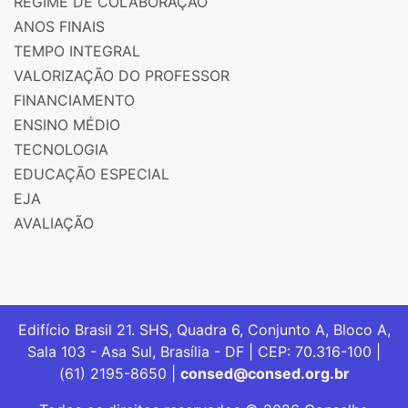
REGIME DE COLABORAÇÃO
ANOS FINAIS
TEMPO INTEGRAL
VALORIZAÇÃO DO PROFESSOR
FINANCIAMENTO
ENSINO MÉDIO
TECNOLOGIA
EDUCAÇÃO ESPECIAL
EJA
AVALIAÇÃO
Edifício Brasil 21. SHS, Quadra 6, Conjunto A, Bloco A,
Sala 103 - Asa Sul, Brasília - DF | CEP: 70.316-100 |
(61) 2195-8650 |
consed@consed.org.br