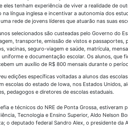
 eles tenham experiência de viver a realidade de out
na língua inglesa e incentivar a autonomia dos est
uma rede de jovens líderes que atuarão nas suas esc
unos selecionados são custeadas pelo Governo do Est
gem, transporte, emissão de vistos e passaportes, 
s, vacinas, seguro-viagem e saúde, matrícula, mensa
co, uniforme e documentação escolar. Os alunos, que 
cebem um auxílio de R$ 800 mensais durante o perío
edições específicas voltadas a alunos das escolas a
m escolas do estado de Iowa, nos Estados Unidos, a
s, pedagogos e diretores de escolas estaduais.
efia e técnicos do NRE de Ponta Grossa, estiveram p
Ciência, Tecnologia e Ensino Superior, Aldo Nelson 
a; o deputado federal Sandro Alex, o presidente da A