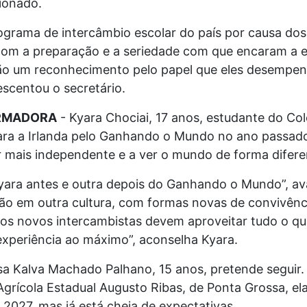
ionado.
ograma de intercâmbio escolar do país por causa dos
m a preparação e a seriedade com que encaram a ex
são um reconhecimento pelo papel que eles desempe
escentou o secretário.
ORMADORA
- Kyara Chociai, 17 anos, estudante do Col
para a Irlanda pelo Ganhando o Mundo no ano passado
r mais independente e a ver o mundo de forma difere
yara antes e outra depois do Ganhando o Mundo”, aval
ão em outra cultura, com formas novas de convivênci
, os novos intercambistas devem aproveitar tudo o q
experiência ao máximo”, aconselha Kyara.
ssa Kalva Machado Palhano, 15 anos, pretende seguir.
grícola Estadual Augusto Ribas, de Ponta Grossa, el
2027, mas já está cheia de expectativas.