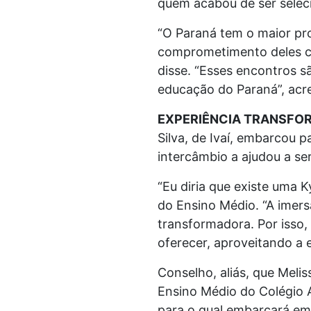
quem acabou de ser selec
“O Paraná tem o maior pr
comprometimento deles co
disse. “Esses encontros 
educação do Paraná”, acr
EXPERIÊNCIA TRANSF
Silva, de Ivaí, embarcou 
intercâmbio a ajudou a se
“Eu diria que existe uma K
do Ensino Médio. “A imers
transformadora. Por isso
oferecer, aproveitando a 
Conselho, aliás, que Meli
Ensino Médio do Colégio A
para o qual embarcará em 