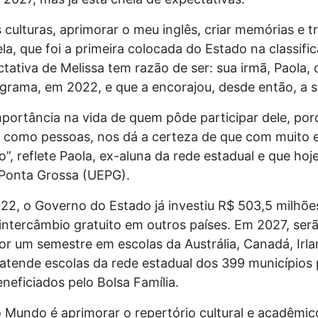
culturas, aprimorar o meu inglês, criar memórias e 
ela, que foi a primeira colocada do Estado na classi
tiva de Melissa tem razão de ser: sua irmã, Paola, q
grama, em 2022, e que a encorajou, desde então, a 
ortância na vida de quem pôde participar dele, porq
a como pessoas, nos dá a certeza de que com muito
, reflete Paola, ex-aluna da rede estadual e que hoj
e Ponta Grossa (UEPG).
2, o Governo do Estado já investiu R$ 503,5 milhões
intercâmbio gratuito em outros países. Em 2027, ser
r um semestre em escolas da Austrália, Canadá, Irla
atende escolas da rede estadual dos 399 municípios
neficiados pelo Bolsa Família.
 Mundo é aprimorar o repertório cultural e acadêmic