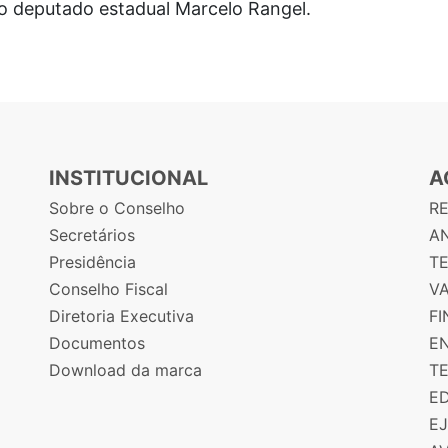
 o deputado estadual Marcelo Rangel.
INSTITUCIONAL
A
Sobre o Conselho
R
Secretários
AN
Presidência
T
Conselho Fiscal
V
Diretoria Executiva
F
Documentos
E
Download da marca
T
E
E