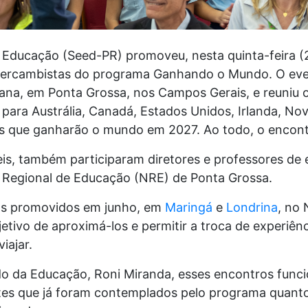
 Educação (Seed-PR) promoveu, nesta quinta-feira (
intercambistas do programa Ganhando o Mundo. O even
'ana, em Ponta Grossa, nos Campos Gerais, e reuniu 
 para Austrália, Canadá, Estados Unidos, Irlanda, No
s que ganharão o mundo em 2027. Ao todo, o encont
is, também participaram diretores e professores de 
 Regional de Educação (NRE) de Ponta Grossa.
s promovidos em junho, em
Maringá
e
Londrina
, no 
etivo de aproximá-los e permitir a troca de experiên
iajar.
ado da Educação, Roni Miranda, esses encontros fu
ntes que já foram contemplados pelo programa qua