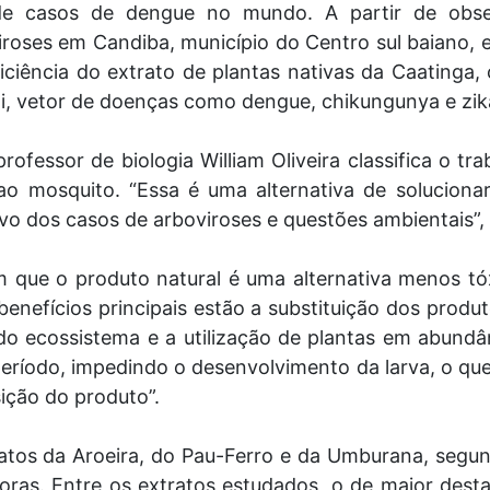
 de casos de dengue no mundo. A partir de ob
roses em Candiba, município do Centro sul baiano, e
iciência do extrato de plantas nativas da Caatinga, 
, vetor de doenças como dengue, chikungunya e zik
professor de biologia William Oliveira classifica o 
o mosquito. “Essa é uma alternativa de soluciona
o dos casos de arboviroses e questões ambientais”, 
 que o produto natural é uma alternativa menos tó
 benefícios principais estão a substituição dos produt
o ecossistema e a utilização de plantas em abundâ
eríodo, impedindo o desenvolvimento da larva, o que
ição do produto”.
ratos da Aroeira, do Pau-Ferro e da Umburana, segun
ras. Entre os extratos estudados, o de maior desta