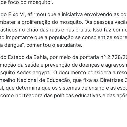
 de foco do mosquito”.
 do Eixo VI, afirmou que a iniciativa envolvendo as 
ombater a proliferação do mosquito. “As pessoas vaci
lásticos no chão das ruas e nas praias. Isso faz com
ito importante que a população se conscientize sobre
da dengue”, comentou o estudante.
do Estado da Bahia, por meio da portaria nº 2.728/201
romoção da saúde e prevenção de doenças e agravos 
quito Aedes aegypti. O documento considera a resol
elho Nacional de Educação, que fixa as Diretrizes C
l, que determina que os sistemas de ensino e as esc
e como norteadora das políticas educativas e das aç