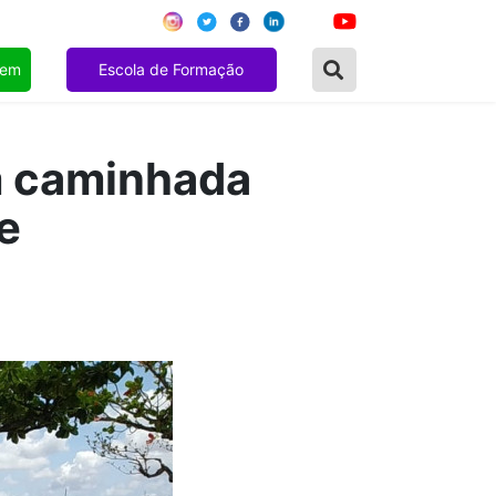
gem
Escola de Formação
m caminhada
e