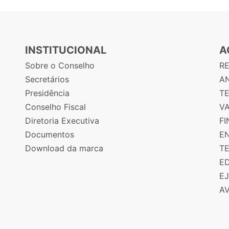
INSTITUCIONAL
A
Sobre o Conselho
R
Secretários
AN
Presidência
T
Conselho Fiscal
V
Diretoria Executiva
F
Documentos
E
Download da marca
T
E
E
A