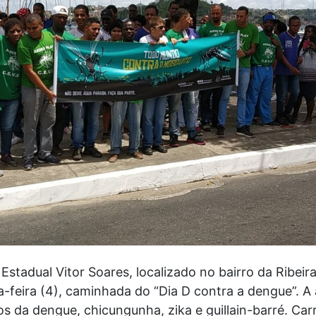
stadual Vitor Soares, localizado no bairro da Ribeir
feira (4), caminhada do “Dia D contra a dengue”. A 
os da dengue, chicungunha, zika e guillain-barré. Ca