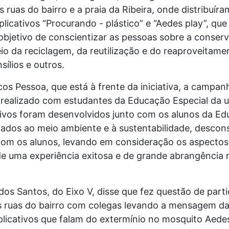
ruas do bairro e a praia da Ribeira, onde distribuíra
licativos “Procurando - plástico” e “Aedes play”, que
objetivo de conscientizar as pessoas sobre a conser
io da reciclagem, da reutilização e do reaproveitamen
ílios e outros.
s Pessoa, que está à frente da iniciativa, a campanh
, realizado com estudantes da Educação Especial da 
cativos foram desenvolvidos junto com os alunos da Ed
ados ao meio ambiente e à sustentabilidade, descons
com os alunos, levando em consideração os aspectos t
e de uma experiência exitosa e de grande abrangência
dos Santos, do Eixo V, disse que fez questão de part
 ruas do bairro com colegas levando a mensagem da 
icativos que falam do extermínio no mosquito Aedes