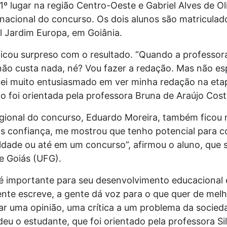
º lugar na região Centro-Oeste e Gabriel Alves de Oli
 nacional do concurso. Os dois alunos são matriculad
l Jardim Europa, em Goiânia.
 ficou surpreso com o resultado. “Quando a profess
, não custa nada, né? Vou fazer a redação. Mas não es
ei muito entusiasmado em ver minha redação na etap
ão foi orientada pela professora Bruna de Araújo Cost
gional do concurso, Eduardo Moreira, também ficou 
is confiança, me mostrou que tenho potencial para c
uldade ou até em um concurso”, afirmou o aluno, que
e Goiás (UFG).
 é importante para seu desenvolvimento educaciona
ente escreve, a gente dá voz para o que quer de mel
ar uma opinião, uma crítica a um problema da socied
deu o estudante, que foi orientado pela professora S