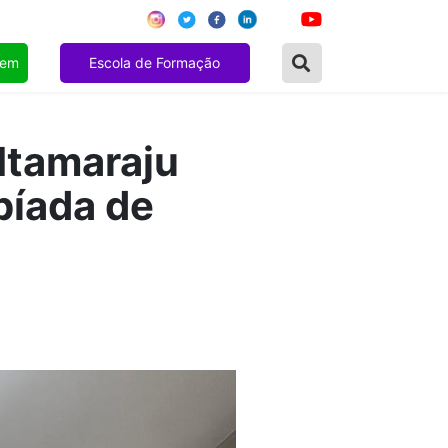
gem
Escola de Formação
Itamaraju
píada de