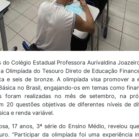
 do Colégio Estadual Professora Aurivaldina Joazeiro
a Olimpíada do Tesouro Direto de Educação Financ
ata e seis de bronze. A olimpíada visa promover a 
ásica no Brasil, engajando-os em temas como fina
as foram realizadas no mês de setembro, na próp
m 20 questões objetivas de diferentes níveis de d
sica e renda variável.
sa, 17 anos, 3ª série do Ensino Médio, revelou que
ro. “Participar da olimpíada foi uma experiência i