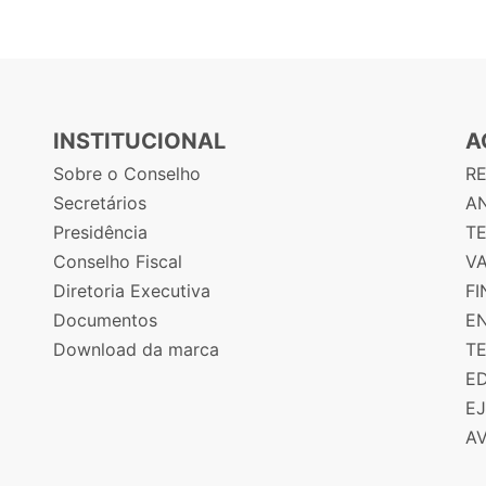
INSTITUCIONAL
A
Sobre o Conselho
R
Secretários
AN
Presidência
T
Conselho Fiscal
V
Diretoria Executiva
F
Documentos
E
Download da marca
T
E
E
A