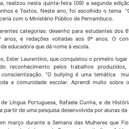
a, realizou nesta quinta-feira (09) a segunda ediç
enhos e Textos. Neste ano, foi escolhido o tema “
ceria com o Ministério Público de Pernambuco.
iferentes categorias: desenho para estudantes dos 
 anos, e redações voltadas aos 9º anos. O conc
 da educadora que dá nome à escola.
o, Ester Laurentino, que conquistou o primeiro luga
do reconhecimento pelos trabalhos produzidos
onscientização. “O bullying é uma temática mui
 toda a comunidade escolar. Aprendi muito sobr
 de Língua Portuguesa, Rafaela Cunha, e de História
 partir de uma pesquisa desenvolvida por alunas da 
m em março durante a Semana das Mulheres que Fize