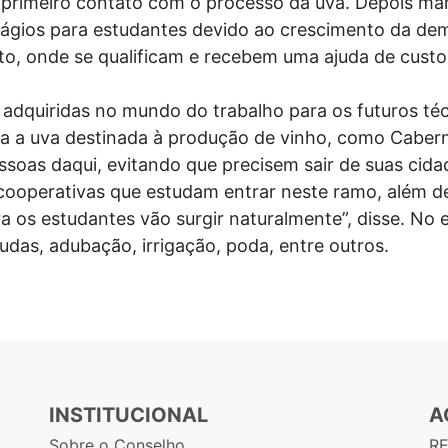
 primeiro contato com o processo da uva. Depois m
tágios para estudantes devido ao crescimento da dema
to, onde se qualificam e recebem uma ajuda de custo
s adquiridas no mundo do trabalho para os futuros té
ara a uva destinada à produção de vinho, como Caber
essoas daqui, evitando que precisem sair de suas ci
cooperativas que estudam entrar neste ramo, além de
a os estudantes vão surgir naturalmente”, disse. No 
das, adubação, irrigação, poda, entre outros.
INSTITUCIONAL
A
Sobre o Conselho
R