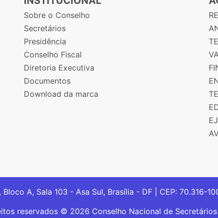
INSTITUCIONAL
A
Sobre o Conselho
R
Secretários
AN
Presidência
T
Conselho Fiscal
V
Diretoria Executiva
F
Documentos
E
Download da marca
T
E
E
A
, Bloco A, Sala 103 - Asa Sul, Brasília - DF | CEP: 70.316-1
eitos reservados © 2026 Conselho Nacional de Secretário