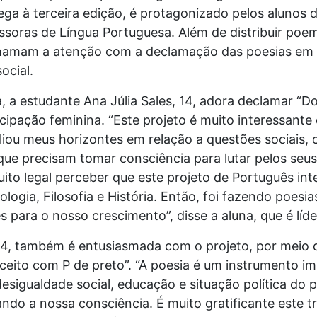
ega à terceira edição, é protagonizado pelos alunos 
ssoras de Língua Portuguesa. Além de distribuir poe
hamam a atenção com a declamação das poesias em 
ocial.
a, a estudante Ana Júlia Sales, 14, adora declamar “D
cipação feminina. “Este projeto é muito interessante
iou meus horizontes em relação a questões sociais, 
ue precisam tomar consciência para lutar pelos seus 
to legal perceber que este projeto de Português in
ogia, Filosofia e História. Então, foi fazendo poesi
 para o nosso crescimento”, disse a aluna, que é líde
4, também é entusiasmada com o projeto, por meio d
ceito com P de preto”. “A poesia é um instrumento i
sigualdade social, educação e situação política do p
ando a nossa consciência. É muito gratificante este t