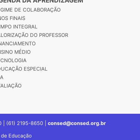
GENDA DA APRENDIZAGEM
EGIME DE COLABORAÇÃO
OS FINAIS
EMPO INTEGRAL
ALORIZAÇÃO DO PROFESSOR
INANCIAMENTO
NSINO MÉDIO
ECNOLOGIA
DUCAÇÃO ESPECIAL
JA
VALIAÇÃO
00 | (61) 2195-8650 |
consed@consed.org.br
s de Educação