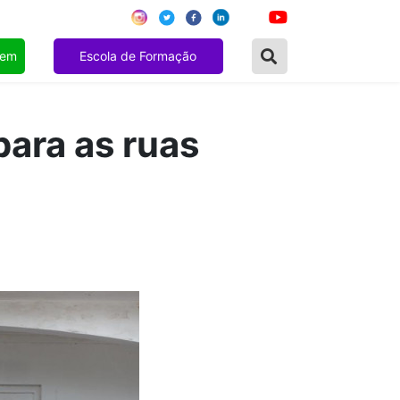
gem
Escola de Formação
ara as ruas