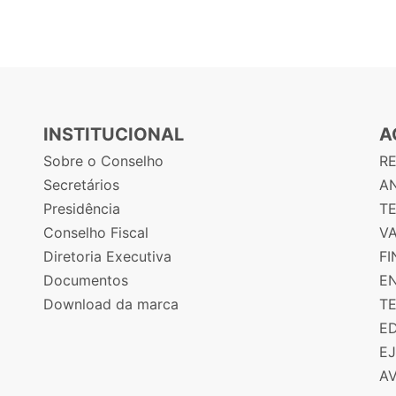
INSTITUCIONAL
A
Sobre o Conselho
R
Secretários
AN
Presidência
T
Conselho Fiscal
V
Diretoria Executiva
F
Documentos
E
Download da marca
T
E
E
A