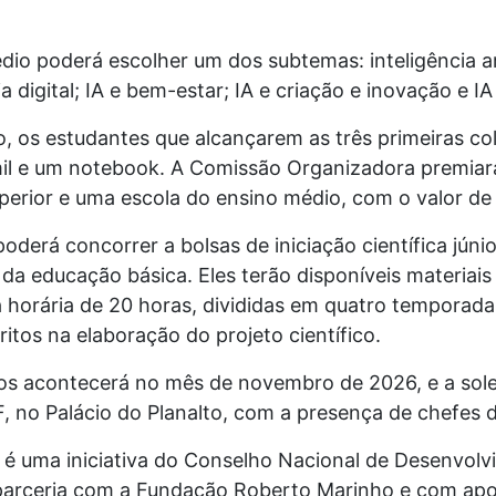
o poderá escolher um dos subtemas: inteligência arti
 digital; IA e bem-estar; IA e criação e inovação e IA 
o, os estudantes que alcançarem as três primeiras c
il e um notebook. A Comissão Organizadora premiará,
erior e uma escola do ensino médio, com o valor de 
derá concorrer a bolsas de iniciação científica júni
da educação básica. Eles terão disponíveis materiais 
 horária de 20 horas, divididas em quatro temporada
critos na elaboração do projeto científico.
dos acontecerá no mês de novembro de 2026, e a sol
F, no Palácio do Planalto, com a presença de chefes d
é uma iniciativa do Conselho Nacional de Desenvolvi
arceria com a Fundação Roberto Marinho e com apoi