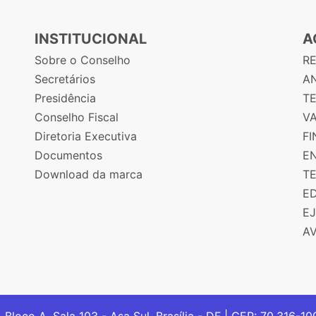
INSTITUCIONAL
A
Sobre o Conselho
R
Secretários
AN
Presidência
T
Conselho Fiscal
V
Diretoria Executiva
F
Documentos
E
Download da marca
T
E
E
A