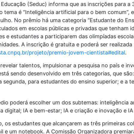
 Educação (Seduc) informa que as inscrições para a 
o tema é “Inteligência artificial para o bem comum”,
e julho. No prêmio há uma categoria “Estudante do En
culados em escolas públicas e privadas que tenham i
es e estudantes a participarem das olimpíadas escola
dades. A inscrição é gratuita e poderá ser realizada
sta.cnpq.br/projeto/premio-jovem-cientista#edital
.
evelar talentos, impulsionar a pesquisa no país e inv
stá sendo desenvolvido em três categorias, que são:
a segunda, para estudantes do ensino superior; e a te
o poderá escolher um dos subtemas: inteligência arti
 digital; IA e bem-estar; IA e criação e inovação e IA 
o, os estudantes que alcançarem as três primeiras c
il e um notebook. A Comissão Organizadora premiará,