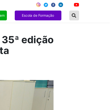
gem
Escola de Formação
a 35ª edição
ta