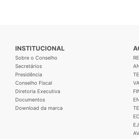
INSTITUCIONAL
A
Sobre o Conselho
R
Secretários
AN
Presidência
T
Conselho Fiscal
V
Diretoria Executiva
F
Documentos
E
Download da marca
T
E
E
A