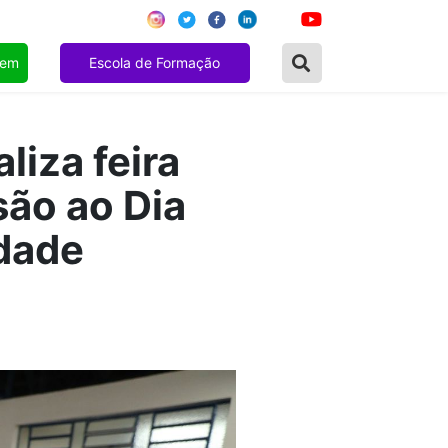
gem
Escola de Formação
liza feira
são ao Dia
idade