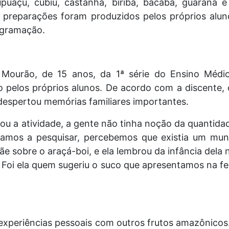
upuaçu, cubiu, castanha, biribá, bacaba, guaraná e
s preparações foram produzidos pelos próprios alun
ogramação.
 Mourão, de 15 anos, da 1ª série do Ensino Médio
 pelos próprios alunos. De acordo com a discente, 
 despertou memórias familiares importantes.
u a atividade, a gente não tinha noção da quantidad
mos a pesquisar, percebemos que existia um mund
 sobre o araçá-boi, e ela lembrou da infância dela n
. Foi ela quem sugeriu o suco que apresentamos na fe
xperiências pessoais com outros frutos amazônicos.