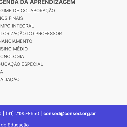
GENDA DA APRENDIZAGEM
EGIME DE COLABORAÇÃO
OS FINAIS
EMPO INTEGRAL
ALORIZAÇÃO DO PROFESSOR
INANCIAMENTO
NSINO MÉDIO
ECNOLOGIA
DUCAÇÃO ESPECIAL
JA
VALIAÇÃO
00 | (61) 2195-8650 |
consed@consed.org.br
s de Educação