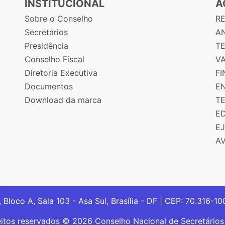
INSTITUCIONAL
A
Sobre o Conselho
R
Secretários
AN
Presidência
T
Conselho Fiscal
V
Diretoria Executiva
F
Documentos
E
Download da marca
T
E
E
A
, Bloco A, Sala 103 - Asa Sul, Brasília - DF | CEP: 70.316-1
eitos reservados © 2026 Conselho Nacional de Secretário