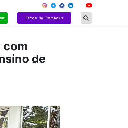
gem
Escola de Formação
a com
nsino de