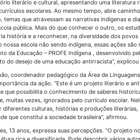
rio literário e cultural, apresentando uma literatura 
 currículos escolares. Ao mesmo tempo, abre caminho
o, temas que atravessam as narrativas indígenas e d
scola pública. Mais do que conhecer o outro, os est
ria história e a reconhecer, na diversidade dos povos
nossa escola não sendo indígena, essas ações são r
to da Educação – PROFE Indígena , desenvolvido pel
do desejo de uma educação antirracista”, explicou a
hão, coordenador pedagógico da Área de Linguagens
portância da ação. “Este é um projeto literário e anti
de e que possibilita o conhecimento de saberes histor
e, muitas vezes, ignorados pelo currículo escolar. Ne
iferentes culturas, histórias e produções literárias
e que constitui a sociedade brasileira”, afirmou.
es, 13 anos, expressa suas percepções. “O projeto 
tura rica e diversificada. Pude descobrir vários auto