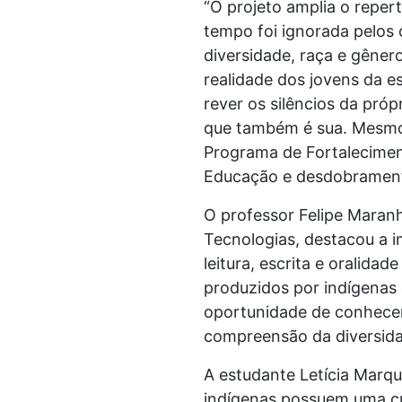
“O projeto amplia o repertó
tempo foi ignorada pelos
diversidade, raça e gêner
realidade dos jovens da e
rever os silêncios da próp
que também é sua. Mesmo 
Programa de Fortalecimen
Educação e desdobramento 
O professor Felipe Maran
Tecnologias, destacou a im
leitura, escrita e oralida
produzidos por indígenas 
oportunidade de conhecer d
compreensão da diversidad
A estudante Letícia Marqu
indígenas possuem uma cul