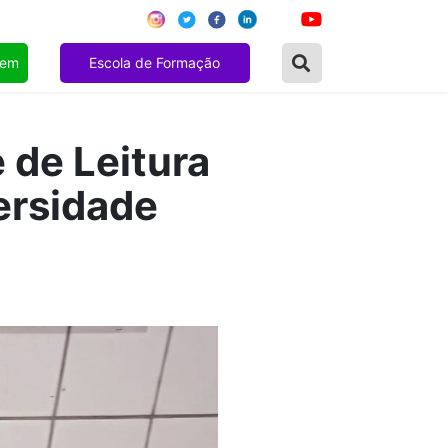
gem
Escola de Formação
 de Leitura
ersidade