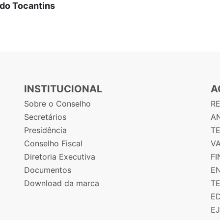
 do Tocantins
INSTITUCIONAL
A
Sobre o Conselho
R
Secretários
AN
Presidência
T
Conselho Fiscal
V
Diretoria Executiva
F
Documentos
E
Download da marca
T
E
E