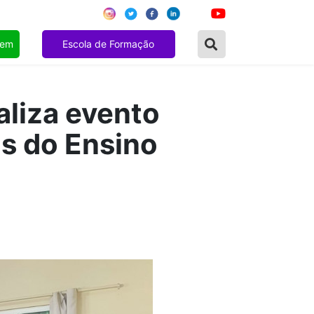
gem
Escola de Formação
aliza evento
os do Ensino