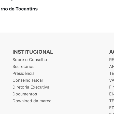
rno do Tocantins
INSTITUCIONAL
A
Sobre o Conselho
R
Secretários
AN
Presidência
T
Conselho Fiscal
V
Diretoria Executiva
F
Documentos
E
Download da marca
T
E