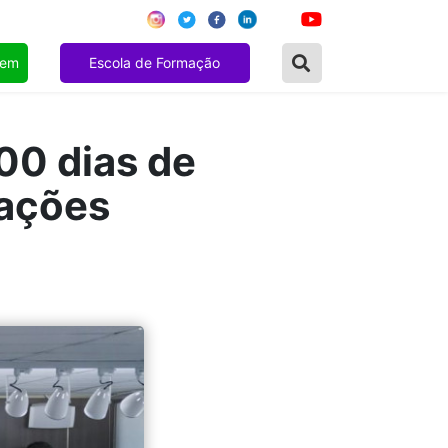
gem
Escola de Formação
00 dias de
 ações