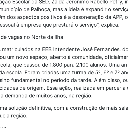
ção Escolar da SED, Zaida Jerônimo Rabello Petry, i
unicípio de Palhoça, mas a ideia é expandir o serviç
Um dos aspectos positivos é a desoneração da APP, o
ssoal à empresa que prestará o serviço”, explica.
 de vagas no Norte da Ilha
matriculados na EEB Intendente José Fernandes, do 
ou um novo espaço, aberto à comunidade, oficialmen
cola, que passou de 1.800 para 2.100 alunos. Uma an
 da escola. Foram criadas uma turma de 5º, 6º e 7º a
sino fundamental no período da tarde. Além disso, o
cidades de origem. Essa ação, realizada em parceria 
ma demanda de muitos anos, na região.
 solução definitiva, com a construção de mais sala
ela região.
ura