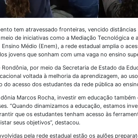
nto tem atravessado fronteiras, vencido distâncias
r meio de iniciativas como a Mediação Tecnológica e 
 Ensino Médio (Enem), a rede estadual amplia o ace
os jovens que sonham com uma vaga no ensino supe
 Rondônia, por meio da Secretaria de Estado da Edu
ucacional voltada à melhoria da aprendizagem, ao us
 do acesso dos estudantes da rede pública ao ensino
dônia Marcos Rocha, investir em educação também é 
ses. “Quando dinamizamos a educação, estamos inves
rantir que os estudantes tenham acesso às ferramen
star seus objetivos”, destacou.
nvolvidas pela rede estadual estão os aulões prepara