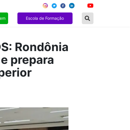
gem
Escola de Formação
: Rondônia
e prepara
perior