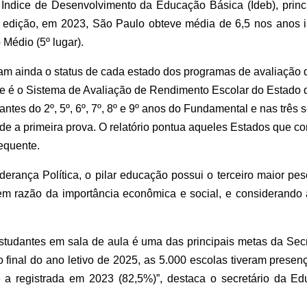
Índice de Desenvolvimento da Educação Básica (Ideb), princi
 edição, em 2023, São Paulo obteve média de 6,5 nos anos ini
o Médio (5º lugar).
omam ainda o status de cada estado dos programas de avaliação
e é o Sistema de Avaliação de Rendimento Escolar do Estado 
ntes do 2º, 5º, 6º, 7º, 8º e 9º anos do Fundamental e nas três
e a primeira prova. O relatório pontua aqueles Estados que co
equente.
rança Política, o pilar educação possui o terceiro maior pes
em razão da importância econômica e social, e considerando 
studantes em sala de aula é uma das principais metas da Se
 final do ano letivo de 2025, as 5.000 escolas tiveram prese
 a registrada em 2023 (82,5%)”, destaca o secretário da 