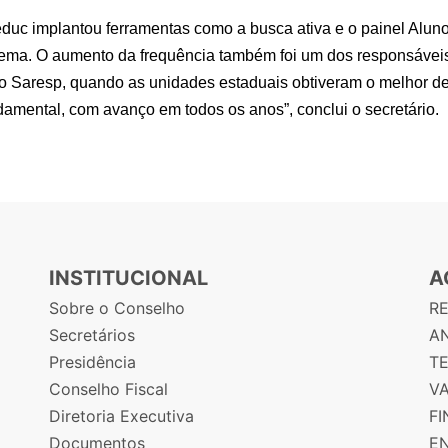
educ implantou ferramentas como a busca ativa e o painel Aluno
ema. O aumento da frequência também foi um dos responsáveis 
do Saresp, quando as unidades estaduais obtiveram o melhor d
mental, com avanço em todos os anos”, conclui o secretário.
INSTITUCIONAL
A
Sobre o Conselho
R
Secretários
AN
Presidência
T
Conselho Fiscal
V
Diretoria Executiva
F
Documentos
E