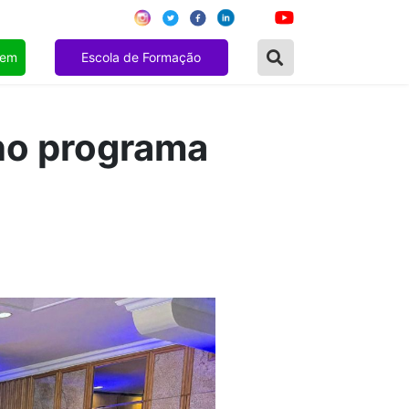
gem
Escola de Formação
 no programa