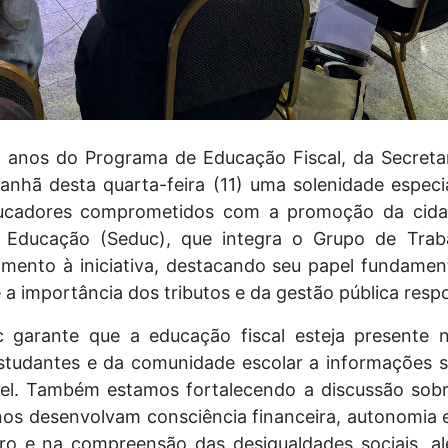
nos do Programa de Educação Fiscal, da Secreta
manhã desta quarta-feira (11) uma solenidade especi
ducadores comprometidos com a promoção da cidad
 Educação (Seduc), que integra o Grupo de Trab
mento à iniciativa, destacando seu papel fundamen
 a importância dos tributos e da gestão pública resp
c garante que a educação fiscal esteja presente n
estudantes e da comunidade escolar a informações so
vel. Também estamos fortalecendo a discussão sobr
lunos desenvolvam consciência financeira, autonomia
iro e na compreensão das desigualdades sociais, a