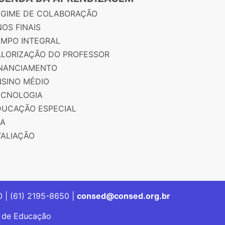
EGIME DE COLABORAÇÃO
OS FINAIS
EMPO INTEGRAL
ALORIZAÇÃO DO PROFESSOR
INANCIAMENTO
NSINO MÉDIO
ECNOLOGIA
DUCAÇÃO ESPECIAL
JA
VALIAÇÃO
00 | (61) 2195-8650 |
consed@consed.org.br
s de Educação