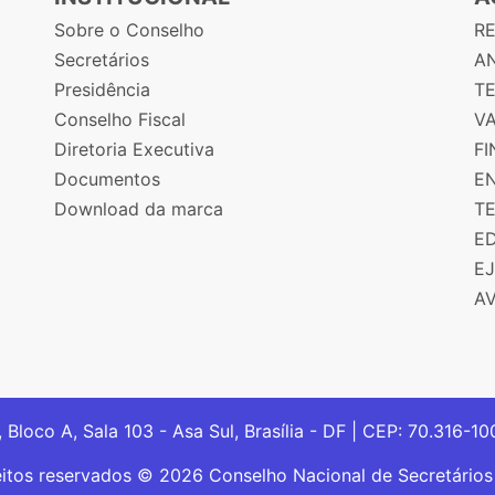
Sobre o Conselho
R
Secretários
AN
Presidência
T
Conselho Fiscal
V
Diretoria Executiva
F
Documentos
E
Download da marca
T
E
E
A
, Bloco A, Sala 103 - Asa Sul, Brasília - DF | CEP: 70.316-1
eitos reservados © 2026 Conselho Nacional de Secretário