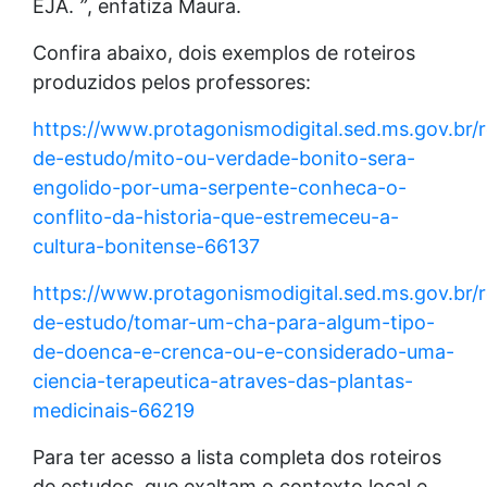
EJA.
”
, enfatiza Maura.
Confira abaixo, dois exemplos de roteiros
produzidos pelos professores:
https://www.protagonismodigital.sed.ms.gov.br/r
de-estudo/mito-ou-verdade-bonito-sera-
engolido-por-uma-serpente-conheca-o-
conflito-da-historia-que-estremeceu-a-
cultura-bonitense-66137
https://www.protagonismodigital.sed.ms.gov.br/r
de-estudo/tomar-um-cha-para-algum-tipo-
de-doenca-e-crenca-ou-e-considerado-uma-
ciencia-terapeutica-atraves-das-plantas-
medicinais-66219
Para ter acesso a lista completa dos roteiros
de estudos, que exaltam o contexto local e