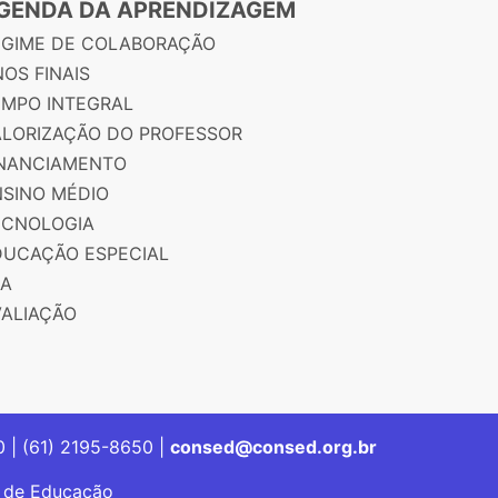
GENDA DA APRENDIZAGEM
EGIME DE COLABORAÇÃO
OS FINAIS
EMPO INTEGRAL
ALORIZAÇÃO DO PROFESSOR
INANCIAMENTO
NSINO MÉDIO
ECNOLOGIA
DUCAÇÃO ESPECIAL
JA
VALIAÇÃO
00 | (61) 2195-8650 |
consed@consed.org.br
s de Educação