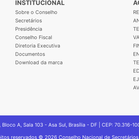
INSTITUCIONAL
A
Sobre o Conselho
R
Secretários
AN
Presidência
T
Conselho Fiscal
V
Diretoria Executiva
F
Documentos
E
Download da marca
T
E
E
A
, Bloco A, Sala 103 - Asa Sul, Brasília - DF | CEP: 70.316-1
eitos reservados © 2026 Conselho Nacional de Secretário