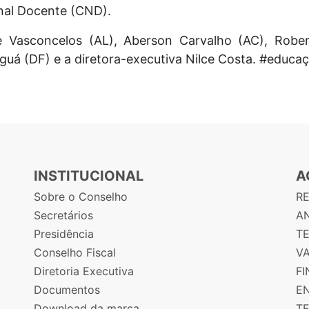
onal Docente (CND).
 Vasconcelos (AL), Aberson Carvalho (AC), Rober
aguá (DF) e a diretora-executiva Nilce Costa. #educa
INSTITUCIONAL
A
Sobre o Conselho
R
Secretários
AN
Presidência
T
Conselho Fiscal
V
Diretoria Executiva
F
Documentos
E
Download da marca
T