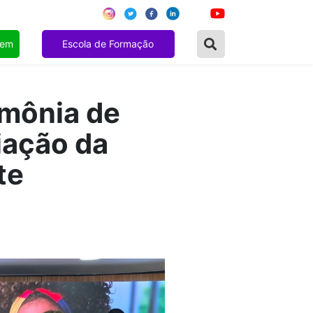
gem
Escola de Formação
imônia de
iação da
te