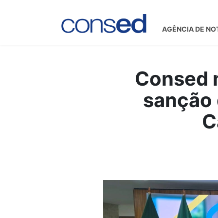
AGÊNCIA DE NO
Consed m
sanção 
C