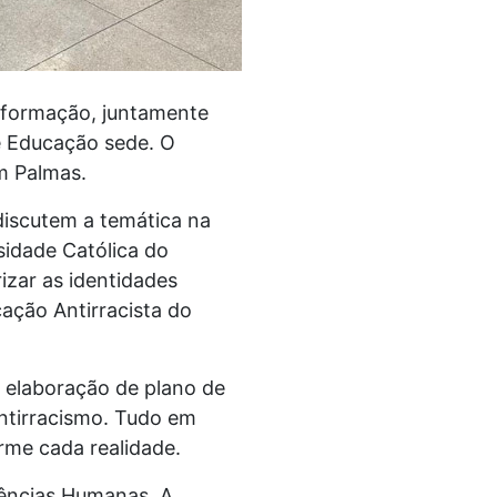
e formação, juntamente
e Educação sede. O
em Palmas.
discutem a temática na
sidade Católica do
izar as identidades
ação Antirracista do
.
s elaboração de plano de
antirracismo. Tudo em
rme cada realidade.
iências Humanas. A