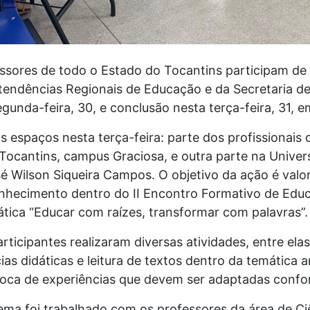
essores de todo o Estado do Tocantins participam d
tendências Regionais de Educação e da Secretaria d
gunda-feira, 30, e conclusão nesta terça-feira, 31, 
 espaços nesta terça-feira: parte dos profissionais 
Tocantins, campus Graciosa, e outra parte na Univer
é Wilson Siqueira Campos. O objetivo da ação é valor
onhecimento dentro do II Encontro Formativo de Educ
ática “Educar com raízes, transformar com palavras”
rticipantes realizaram diversas atividades, entre ela
ias didáticas e leitura de textos dentro da temática 
troca de experiências que devem ser adaptadas confo
tema foi trabalhado com os professores da área de C