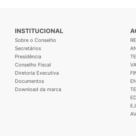
INSTITUCIONAL
A
Sobre o Conselho
R
Secretários
AN
Presidência
T
Conselho Fiscal
V
Diretoria Executiva
F
Documentos
E
Download da marca
T
E
E
A