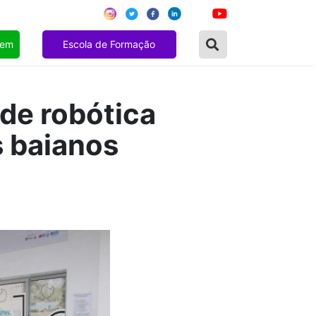
gem
Escola de Formação
 de robótica
s baianos