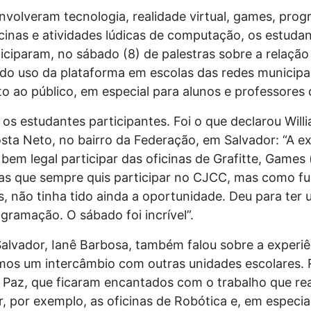
nvolveram tecnologia, realidade virtual, games, prog
icinas e atividades lúdicas de computação, os estudan
ciparam, no sábado (8) de palestras sobre a relaçã
do uso da plataforma em escolas das redes municipal
to ao público, em especial para alunos e professores 
a os estudantes participantes. Foi o que declarou Willi
sta Neto, no bairro da Federação, em Salvador: “A exp
 bem legal participar das oficinas de Grafitte, Games 
as que sempre quis participar no CJCC, mas como f
s, não tinha tido ainda a oportunidade. Deu para ter
gramação. O sábado foi incrível”.
alvador, Ianê Barbosa, também falou sobre a experiê
zamos um intercâmbio com outras unidades escolares
 Paz, que ficaram encantados com o trabalho que rea
 por exemplo, as oficinas de Robótica e, em especial,