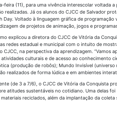
ça-feira (11), para uma vivência interescolar voltada 
ão realizadas. Já os alunos do CJCC de Salvador pr
h Day. Voltado à linguagem gráfica de programação 
ndizagem de projetos de animação, jogos e programas 
omo explicou a diretora do CJCC de Vitória da Conqui
as redes estadual e municipal com o intuito de mostra
 no CJCC, na perspectiva da aprendizagem. “Vamos a
atividades culturais e de acesso ao conhecimento ci
tica (produção de robôs); Mundo Invisível (universo 
 realizados de forma lúdica e em ambientes interati
te (de 3 a 7/6), o CJCC de Vitória da Conquista pr
obre atitudes sustentáveis no cotidiano. Uma delas foi
ateriais reciclados, além da implantação da coleta s