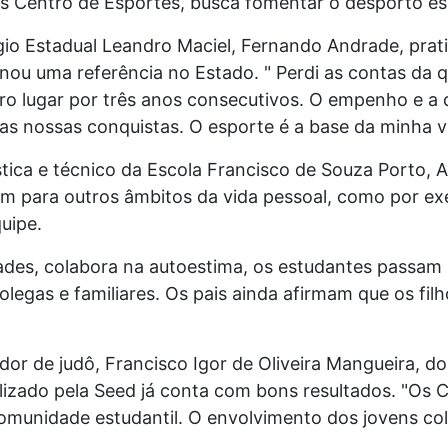
s Centro de Esportes, busca fomentar o desporto es
io Estadual Leandro Maciel, Fernando Andrade, pratic
rnou uma referência no Estado. " Perdi as contas d
meiro lugar por três anos consecutivos. O empenho e a
nas nossas conquistas. O esporte é a base da minha vi
tica e técnico da Escola Francisco de Souza Porto, A
m para outros âmbitos da vida pessoal, como por exem
uipe.
dades, colabora na autoestima, os estudantes passam 
egas e familiares. Os pais ainda afirmam que os fil
or de judô, Francisco Igor de Oliveira Mangueira, d
alizado pela Seed já conta com bons resultados. "Os C
omunidade estudantil. O envolvimento dos jovens co