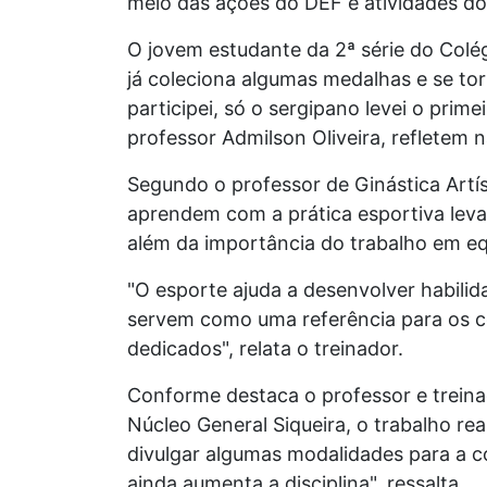
meio das ações do DEF e atividades do
O jovem estudante da 2ª série do Colég
já coleciona algumas medalhas e se to
participei, só o sergipano levei o pri
professor Admilson Oliveira, refletem 
Segundo o professor de Ginástica Artís
aprendem com a prática esportiva leva
além da importância do trabalho em eq
"O esporte ajuda a desenvolver habili
servem como uma referência para os col
dedicados", relata o treinador.
Conforme destaca o professor e treinad
Núcleo General Siqueira, o trabalho re
divulgar algumas modalidades para a c
ainda aumenta a disciplina", ressalta.