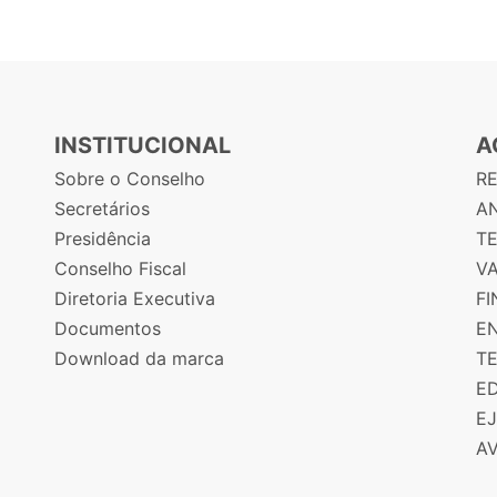
INSTITUCIONAL
A
Sobre o Conselho
R
Secretários
AN
Presidência
T
Conselho Fiscal
V
Diretoria Executiva
F
Documentos
E
Download da marca
T
E
E
A