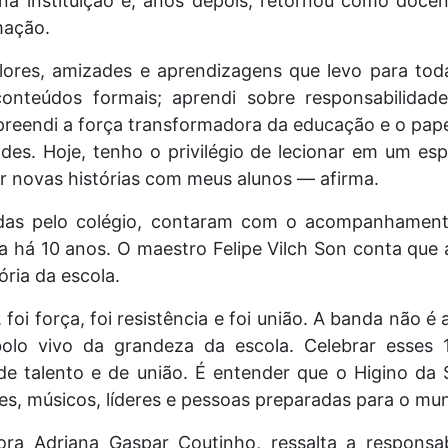
a instituição e, anos depois, retornou como docent
mação.
lores, amizades e aprendizagens que levo para to
onteúdos formais; aprendi sobre responsabilidade
preendi a força transformadora da educação e o pape
ades. Hoje, tenho o privilégio de lecionar em um es
r novas histórias com meus alunos — afirma.
idas pelo colégio, contaram com o acompanhament
da há 10 anos. O maestro Felipe Vilch Son conta que
ória da escola.
 foi força, foi resistência e foi união. A banda não
olo vivo da grandeza da escola. Celebrar esses
 de talento e de união. É entender que o Higino da
s, músicos, líderes e pessoas preparadas para o mun
sora Adriana Gaspar Coutinho, ressalta a respons