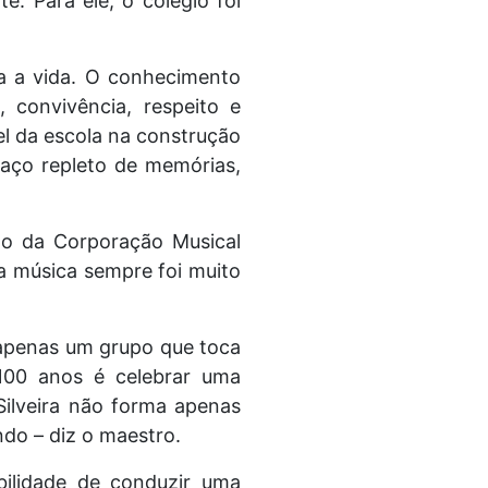
e. Para ele, o colégio foi
da a vida. O conhecimento
, convivência, respeito e
l da escola na construção
paço repleto de memórias,
o da Corporação Musical
 a música sempre foi muito
 é apenas um grupo que toca
 100 anos é celebrar uma
 Silveira não forma apenas
do – diz o maestro.
abilidade de conduzir uma