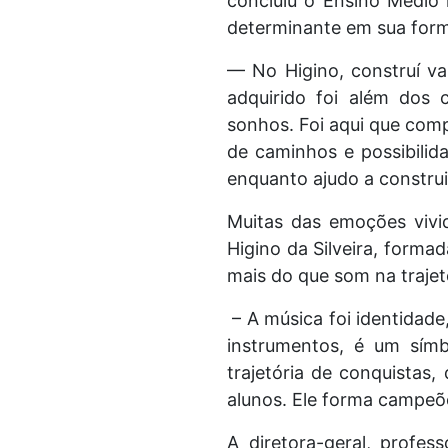
concluiu o Ensino Médio n
determinante em sua for
— No Higino, construí va
adquirido foi além dos c
sonhos. Foi aqui que com
de caminhos e possibilid
enquanto ajudo a construi
Muitas das emoções viv
Higino da Silveira, forma
mais do que som na trajet
– A música foi identidade,
instrumentos, é um símb
trajetória de conquistas,
alunos. Ele forma campeõe
A diretora-geral, profes