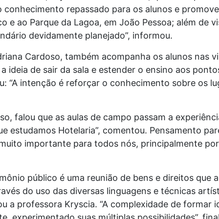
 o conhecimento repassado para os alunos e promover
rico e ao Parque da Lagoa, em João Pessoa; além de vi
ndário devidamente planejado”, informou.
Adriana Cardoso, também acompanha os alunos nas vi
 ideia de sair da sala e estender o ensino aos pontos
tou: “A intenção é reforçar o conhecimento sobre os l
so, falou que as aulas de campo passam a experiênci
que estudamos Hotelaria”, comentou. Pensamento par
é muito importante para todos nós, principalmente p
mônio público é uma reunião de bens e direitos que
és do uso das diversas linguagens e técnicas artístic
u a professora Kryscia. “A complexidade de formar ide
te, experimentado suas múltiplas possibilidades”, fina