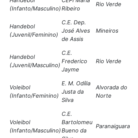
Handebol
CEPI Maria
Rio Verde
(Infanto/Masculino)
Ribeiro
C.E. Dep.
Handebol
José Alves
Mineiros
(Juvenil/Feminino)
de Assis
C.E.
Handebol
Frederico
Rio Verde
(Juvenil/Masculino)
Jayme
E. M. Odília
Voleibol
Alvorada do
Justa da
(Infanto/Feminino)
Norte
Silva
C.E.
Voleibol
Bartolomeu
Paranaiguara
(Infanto/Masculino)
Bueno da