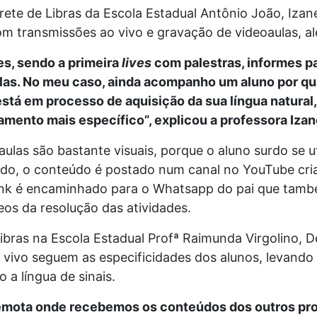
prete de Libras da Escola Estadual Antônio João, Izan
om transmissões ao vivo e gravação de videoaulas,
s, sendo a primeira
lives
com palestras, informes p
las. No meu caso, ainda acompanho um aluno por q
stá em processo de aquisição da sua língua natural, 
ento mais específico”, explicou a professora Izan
las são bastante visuais, porque o aluno surdo se ut
ado, o conteúdo é postado num canal no YouTube cri
o link é encaminhado para o Whatsapp do pai que ta
eos da resolução das atividades.
libras na Escola Estadual Profª Raimunda Virgolino, D
 vivo seguem as especificidades dos alunos, levand
 a língua de sinais.
emota onde recebemos os conteúdos dos outros pro