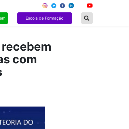
gem
Escola de Formação
a recebem
as com
s