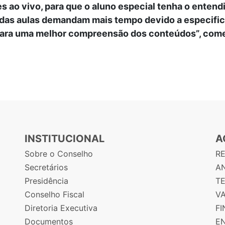
s ao vivo, para que o aluno especial tenha o entend
das aulas demandam mais tempo devido a especifici
ara uma melhor compreensão dos conteúdos”, come
INSTITUCIONAL
A
Sobre o Conselho
R
Secretários
AN
Presidência
T
Conselho Fiscal
V
Diretoria Executiva
F
Documentos
E