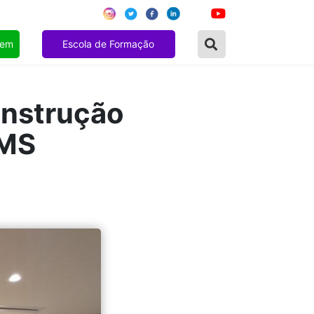
gem
Escola de Formação
onstrução
 MS