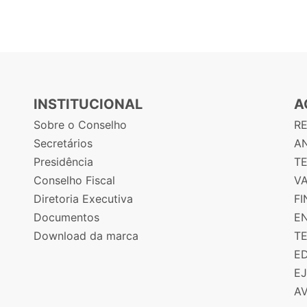
INSTITUCIONAL
A
Sobre o Conselho
R
Secretários
AN
Presidência
T
Conselho Fiscal
V
Diretoria Executiva
F
Documentos
E
Download da marca
T
E
E
A