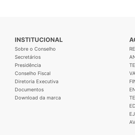
INSTITUCIONAL
A
Sobre o Conselho
R
Secretários
AN
Presidência
T
Conselho Fiscal
V
Diretoria Executiva
F
Documentos
E
Download da marca
T
E
E
A