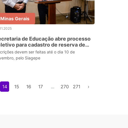
Minas Gerais
11.2025
cretaria de Educação abre processo
letivo para cadastro de reserva de
ofissionais do projeto Minas Bilíngue
scrições devem ser feitas até o dia 10 de
vembro, pelo Siagepe
14
15
16
17
...
270
271
›