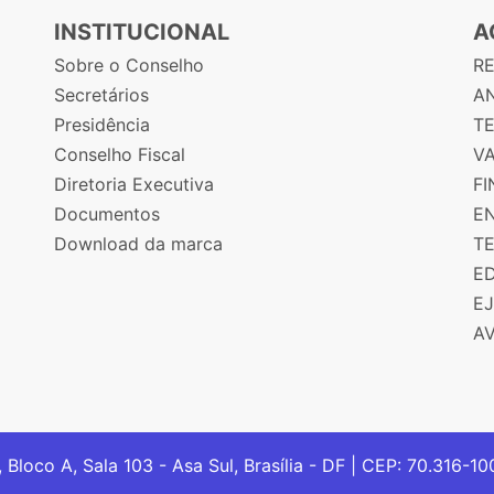
INSTITUCIONAL
A
Sobre o Conselho
R
Secretários
AN
Presidência
T
Conselho Fiscal
V
Diretoria Executiva
F
Documentos
E
Download da marca
T
E
E
A
, Bloco A, Sala 103 - Asa Sul, Brasília - DF | CEP: 70.316-1