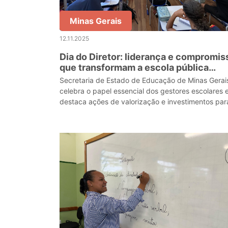
Minas Gerais
12.11.2025
Dia do Diretor: liderança e compromis
que transformam a escola pública
mineira
Secretaria de Estado de Educação de Minas Gerai
celebra o papel essencial dos gestores escolares 
destaca ações de valorização e investimentos par
fortalecer a liderança nas escolas estaduais