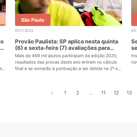
São Paulo
05.11.2025
05.
 o
Provão Paulista: SP aplica nesta quinta
Se
AM
(6) e sexta-feira (7) avaliações para
se
estudantes da 1ª série do Ensino Médio
pr
a
Mais de 468 mil alunos participam da edição 2025;
In
resultados das provas deste ano entram no cálculo
no
l
final e se somarão à pontuação a ser obtida na 2ª e
3ª séries
‹
1
2
...
11
12
13