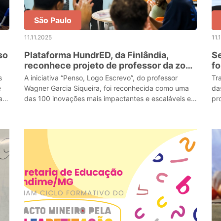
São Paulo
11.11.2025
11.
so
Plataforma HundrED, da Finlândia,
Se
reconhece projeto de professor da zona
fo
leste de SP como uma das 100
no
s
A iniciativa “Penso, Logo Escrevo”, do professor
Tr
inovações educacionais mais
e
Wagner Garcia Siqueira, foi reconhecida como uma
da
impactantes do ano
a
das 100 inovações mais impactantes e escaláveis e
pr
integrará catálogo 2026
es