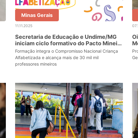
Minas Gerais
11.11.2025
07.
Secretaria de Educação e Undime/MG
Oi
iniciam ciclo formativo do Pacto Mineiro
Me
pela Alfabetização
se
Formação integra o Compromisso Nacional Criança
Pr
Alfabetizada e alcança mais de 30 mil mil
Ge
professores mineiros