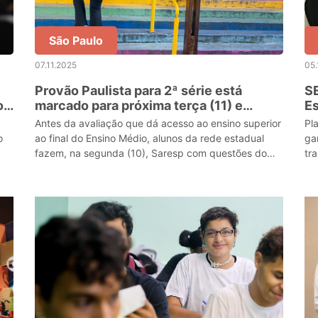
São Paulo
07.11.2025
05.
Provão Paulista para 2ª série está
S
o
marcado para próxima terça (11) e
E
quarta-feira (12) com 425 mil
Antes da avaliação que dá acesso ao ensino superior
Pl
candidatos
o
ao final do Ensino Médio, alunos da rede estadual
ga
fazem, na segunda (10), Saresp com questões do
tr
itinerário formativo