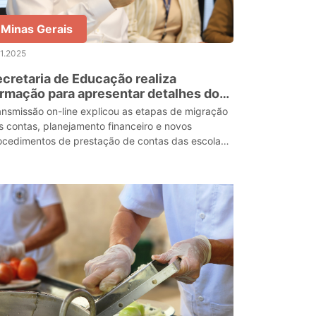
Minas Gerais
11.2025
cretaria de Educação realiza
rmação para apresentar detalhes do
vo sistema do Caixa Escolar
ansmissão on-line explicou as etapas de migração
s contas, planejamento financeiro e novos
ocedimentos de prestação de contas das escolas
taduais