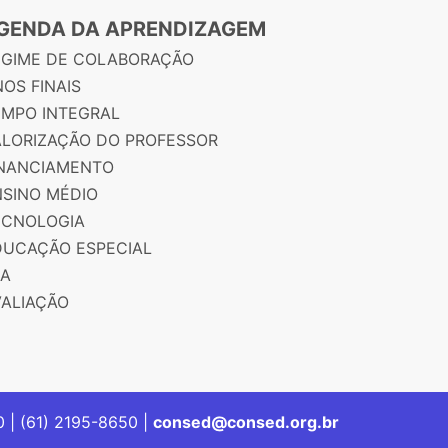
GENDA DA APRENDIZAGEM
EGIME DE COLABORAÇÃO
OS FINAIS
EMPO INTEGRAL
ALORIZAÇÃO DO PROFESSOR
INANCIAMENTO
NSINO MÉDIO
ECNOLOGIA
DUCAÇÃO ESPECIAL
JA
VALIAÇÃO
00 | (61) 2195-8650 |
consed@consed.org.br