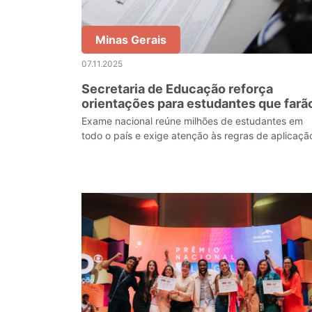
Minas Gerais
07.11.2025
Secretaria de Educação reforça
orientações para estudantes que farã
o Enem 2025
Exame nacional reúne milhões de estudantes em
todo o país e exige atenção às regras de aplicaçã