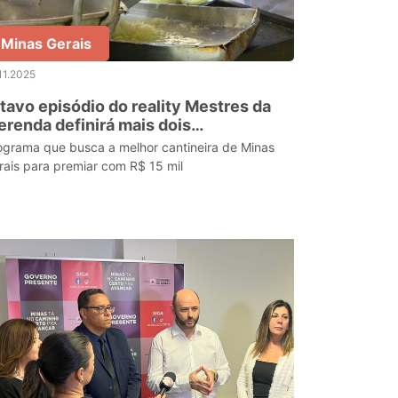
Minas Gerais
11.2025
tavo episódio do reality Mestres da
renda definirá mais dois
mifinalistas do programa
ograma que busca a melhor cantineira de Minas
rais para premiar com R$ 15 mil