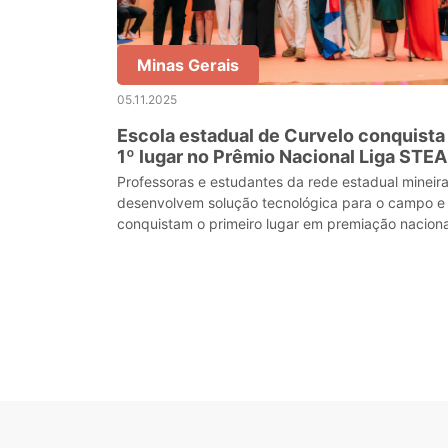
Minas Gerais
05.11.2025
Escola estadual de Curvelo conquista
1º lugar no Prêmio Nacional Liga STE
2025
Professoras e estudantes da rede estadual mineir
desenvolvem solução tecnológica para o campo e
conquistam o primeiro lugar em premiação naciona
de inovação e educação científica