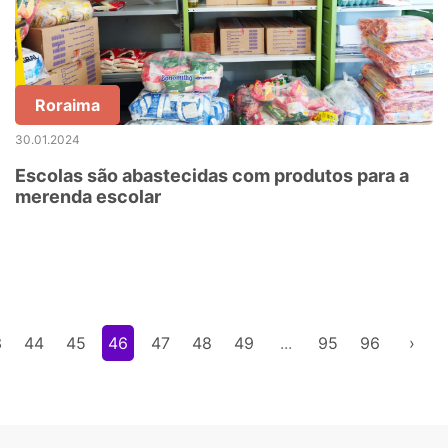
Roraima
30.01.2024
Escolas são abastecidas com produtos para a
merenda escolar
3
44
45
46
47
48
49
...
95
96
›