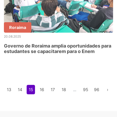
Roraima
20.08.2025
Governo de Roraima amplia oportunidades para
estudantes se capacitarem para o Enem
2
13
14
15
16
17
18
...
95
96
›