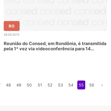
RO
29.06.2015
Reunião do Consed, em Rondônia, é transmitida
pela 1ª vez via videoconferência para 14
estados simultaneamente
7
48
49
50
51
52
53
54
55
56
›