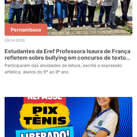
Pernambuco
09.04.2026
Estudantes da Eref Professora Isaura de França
refletem sobre bullying em concurso de textos
e desenhos
Participaram das atividades de leitura, escrita e expressão
artística, alunos do 6º ao 9º ano