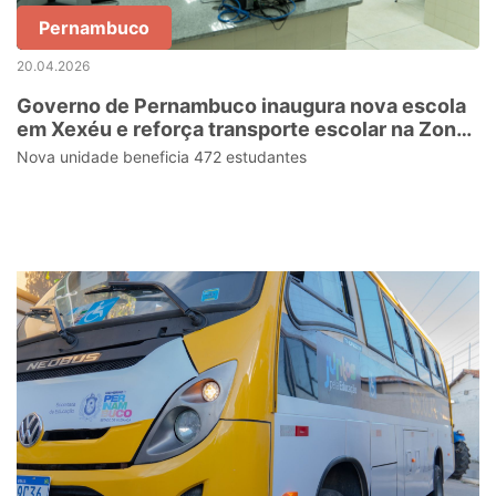
Pernambuco
20.04.2026
Governo de Pernambuco inaugura nova escola
em Xexéu e reforça transporte escolar na Zona
da Mata
Nova unidade beneficia 472 estudantes