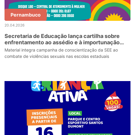
Pernambuco
20.04.2026
Secretaria de Educação lança cartilha sobre
enfrentamento ao assédio e à importunação
sexual na Rede Estadual de Pernambuco
Material integra campanha de conscientização da SEE ao
combate de violências sexuais nas escolas estaduais