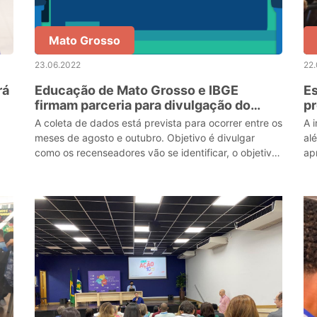
Mato Grosso
23.06.2022
22
rá
Educação de Mato Grosso e IBGE
Es
firmam parceria para divulgação do
pr
início do censo demográfico 2022
Di
A coleta de dados está prevista para ocorrer entre os
A 
meses de agosto e outubro. Objetivo é divulgar
al
como os recenseadores vão se identificar, o objetivo
ap
da pesquisa e a sua importância estratégica pa