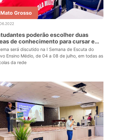
Mato Grosso
.06.2022
tudantes poderão escolher duas
eas de conhecimento para cursar em
023
tema será discutido na I Semana de Escuta do
vo Ensino Médio, de 04 a 08 de julho, em todas as
colas da rede