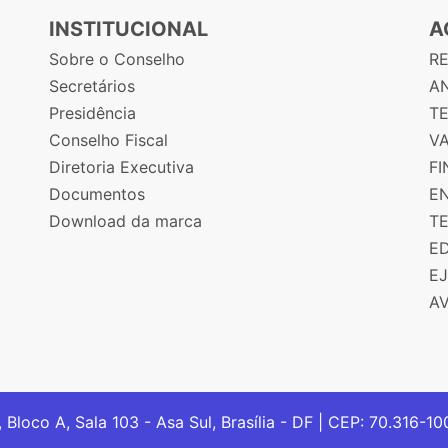
INSTITUCIONAL
A
Sobre o Conselho
R
Secretários
AN
Presidência
T
Conselho Fiscal
V
Diretoria Executiva
F
Documentos
E
Download da marca
T
E
E
A
, Bloco A, Sala 103 - Asa Sul, Brasília - DF | CEP: 70.316-1