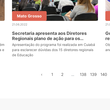
Mato Grosso
21.06.2022
21.
Secretaria apresenta aos Diretores
Go
Regionais plano de ação para os
re
próximos 10 anos da Educação
Pe
bém
Apresentação do programa foi realizada em Cuiabá
Ob
a e
para esclarecer dúvidas dos 15 diretores regionais
an
de Educação
‹
1
2
...
138
139
140