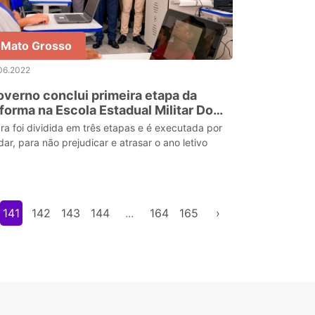
Mato Grosso
06.2022
verno conclui primeira etapa da
forma na Escola Estadual Militar Dom
dro II Presidente Médici
ra foi dividida em três etapas e é executada por
dar, para não prejudicar e atrasar o ano letivo
141
142
143
144
...
164
165
›