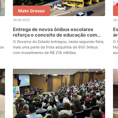
Mato Grosso
29.06.2022
28
Entrega de novos ônibus escolares
Es
reforça o conceito de educação com
ár
qualidade
2
O Governo do Estado entregou, nesta segunda-feira,
O 
 os
mais uma parte da frota adquirida de 600 ônibus
No
com investimento de R$ 218 milhões
es