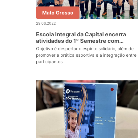
Mato Grosso
29.06.2022
Escola Integral da Capital encerra
atividades do 1º Semestre com
olimpíada solidária
Objetivo é despertar o espírito solidário, além de
promover a prática esportiva e a integração entre
participantes