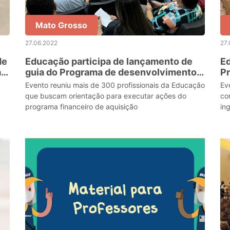
Mato Grosso
27.06.2022
27.
de
Educação participa de lançamento de
Ed
a
guia do Programa de desenvolvimento
Pr
do FNDE
Evento reuniu mais de 300 profissionais da Educação
Ev
que buscam orientação para executar ações do
co
programa financeiro de aquisição
in