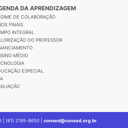
GENDA DA APRENDIZAGEM
EGIME DE COLABORAÇÃO
OS FINAIS
EMPO INTEGRAL
ALORIZAÇÃO DO PROFESSOR
INANCIAMENTO
NSINO MÉDIO
ECNOLOGIA
DUCAÇÃO ESPECIAL
JA
VALIAÇÃO
00 | (61) 2195-8650 |
consed@consed.org.br