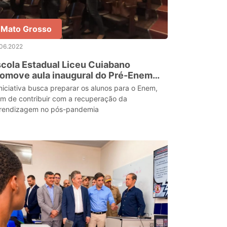
Mato Grosso
.06.2022
cola Estadual Liceu Cuiabano
omove aula inaugural do Pré-Enem
gital MT
iniciativa busca preparar os alunos para o Enem,
ém de contribuir com a recuperação da
rendizagem no pós-pandemia