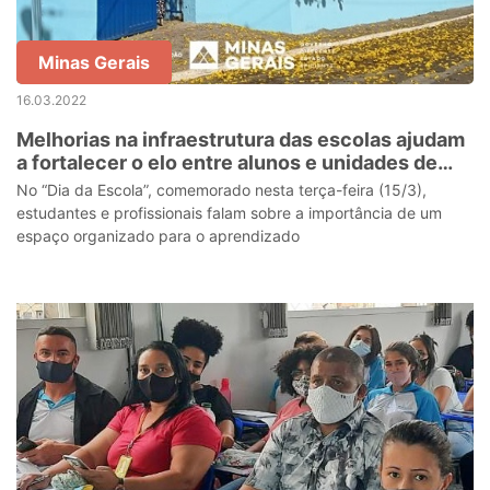
Minas Gerais
16.03.2022
Melhorias na infraestrutura das escolas ajudam
a fortalecer o elo entre alunos e unidades de
ensino
No “Dia da Escola”, comemorado nesta terça-feira (15/3),
estudantes e profissionais falam sobre a importância de um
espaço organizado para o aprendizado