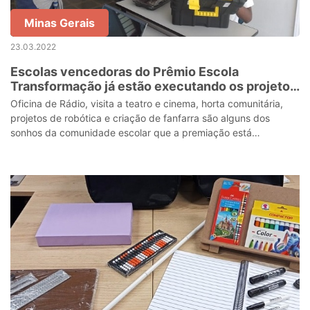
Minas Gerais
23.03.2022
Escolas vencedoras do Prêmio Escola
Transformação já estão executando os projetos
com os recursos da premiação
Oficina de Rádio, visita a teatro e cinema, horta comunitária,
projetos de robótica e criação de fanfarra são alguns dos
sonhos da comunidade escolar que a premiação está
realizando