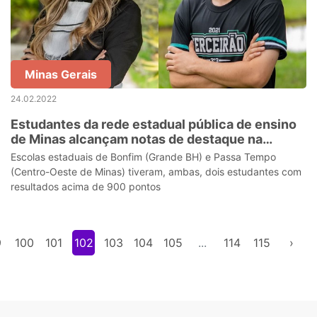
Minas Gerais
24.02.2022
Estudantes da rede estadual pública de ensino
de Minas alcançam notas de destaque na
redação do Enem 2021
Escolas estaduais de Bonfim (Grande BH) e Passa Tempo
(Centro-Oeste de Minas) tiveram, ambas, dois estudantes com
resultados acima de 900 pontos
9
100
101
102
103
104
105
...
114
115
›