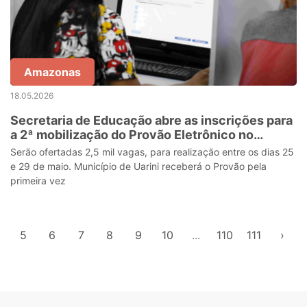
Amazonas
18.05.2026
Secretaria de Educação abre as inscrições para
a 2ª mobilização do Provão Eletrônico no
interior
Serão ofertadas 2,5 mil vagas, para realização entre os dias 25
e 29 de maio. Município de Uarini receberá o Provão pela
primeira vez
5
6
7
8
9
10
...
110
111
›