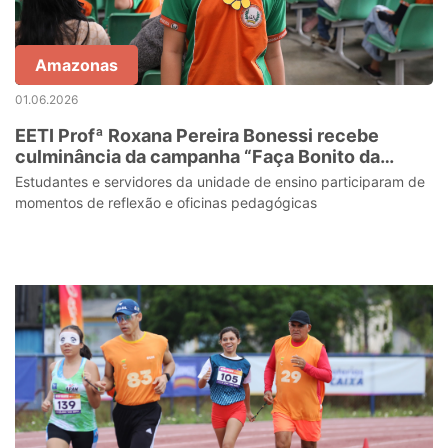
Amazonas
01.06.2026
EETI Profª Roxana Pereira Bonessi recebe
culminância da campanha “Faça Bonito da
Educação 2026”
Estudantes e servidores da unidade de ensino participaram de
momentos de reflexão e oficinas pedagógicas