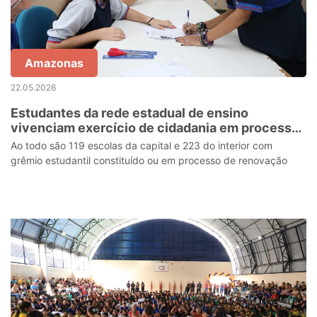
Amazonas
22.05.2026
Estudantes da rede estadual de ensino
vivenciam exercício de cidadania em processo
de eleição do Grêmio Estudantil
Ao todo são 119 escolas da capital e 223 do interior com
grêmio estudantil constituído ou em processo de renovação