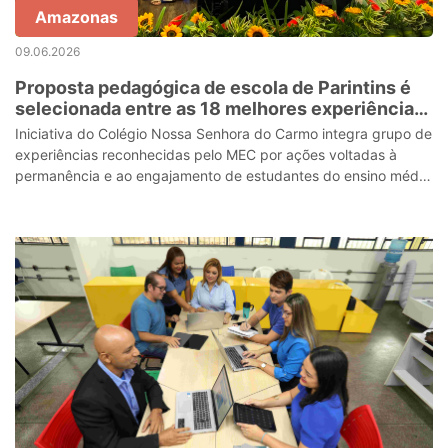
Amazonas
09.06.2026
Proposta pedagógica de escola de Parintins é
selecionada entre as 18 melhores experiências
do país no Programa “Ensino Médio Mais”, do
Iniciativa do Colégio Nossa Senhora do Carmo integra grupo de
MEC
experiências reconhecidas pelo MEC por ações voltadas à
permanência e ao engajamento de estudantes do ensino médio
noturno