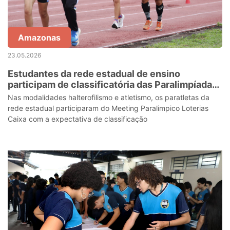
Amazonas
23.05.2026
Estudantes da rede estadual de ensino
participam de classificatória das Paralimpíadas
Escolares em Manaus
Nas modalidades halterofilismo e atletismo, os paratletas da
rede estadual participaram do Meeting Paralimpico Loterias
Caixa com a expectativa de classificação